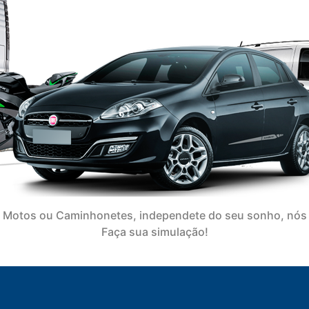
 Motos ou Caminhonetes, independete do seu sonho, nós 
Faça sua simulação!