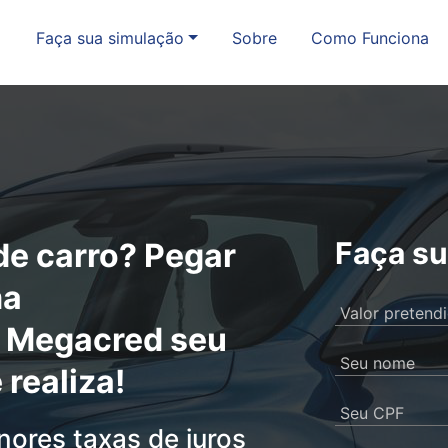
Faça sua simulação
Sobre
Como Funciona
Faça su
de carro? Pegar
ma
Valor pretend
 Megacred seu
Seu nome
realiza!
Seu CPF
ores taxas de juros