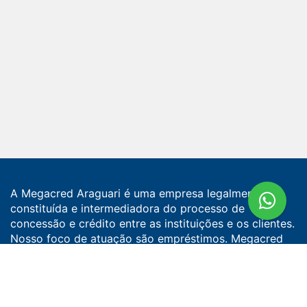
A Megacred Araguari é uma empresa legalmente
constituída e intermediadora do processo de
concessão e crédito entre as instituições e os clientes.
Nosso foco de atuação são empréstimos. Megacred
Araguari CNPJ 37.222.408/0001-18, com sede na Rua
Coronel José Ferreira Alves, nº 586, Rosário, Araguari-
MG, 38.444-090. Maiores detalhes consulte os
Termos
de Uso
e
Política de Privacidade
.